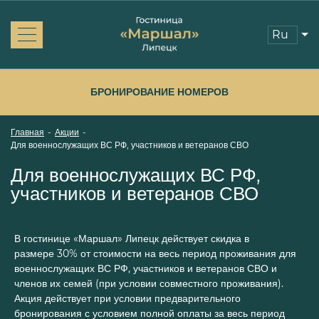
ru
Об отеле
Новости
БРОНИРОВАНИЕ НОМЕРОВ
Номера и цены
Услуги
Бронирование
Главная
-
Акции
-
Отзывы
Для военнослужащих ВС РФ, участников и ветеранов СВО
Акции
Для военнослужащих ВС РФ,
Контакты
участников и ветеранов СВО
В гостинице «Маршал» Липецк действует скидка в
размере 30% от стоимости на весь период проживания для
военнослужащих ВС РФ, участников и ветеранов СВО и
членов их семей (при условии совместного проживания).
Акция действует при условии предварительного
бронирования с условием полной оплаты за весь период